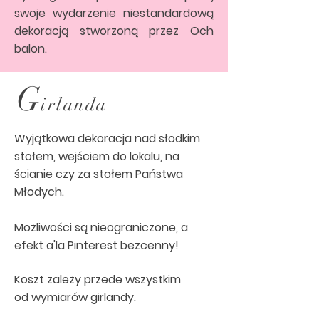
swoje wydarzenie niestandardową
dekoracją stworzoną przez Och
balon.
G
irlanda
Wyjątkowa dekoracja nad słodkim
stołem, wejściem do lokalu, na
ścianie czy za stołem Państwa
Młodych.
Możliwości są nieograniczone, a
efekt a'la Pinterest bezcenny!
Koszt zależy przede wszystkim
od wymiarów girlandy.