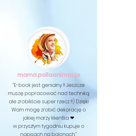
mama.pollaanimacje
"E-book jest genialny !! Jeszcze
muszę popracować nad techniką
ale zrobiliście super rzecz !!:) Dzięki
Wam mogę zrobić dekorację o
jakiej marzy klientka ❤
w przyszłym tygodniu kupuje o
napisach na balonach."