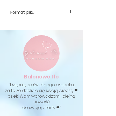
Format pliku
PDF
Balonow
e tło
"Dziękuję za świetnego e-booka,
za to że dzielicie się swoją wiedzą ❤
dzięki Wam wprowadzam kolejną
nowość
do swojej oferty ❤"