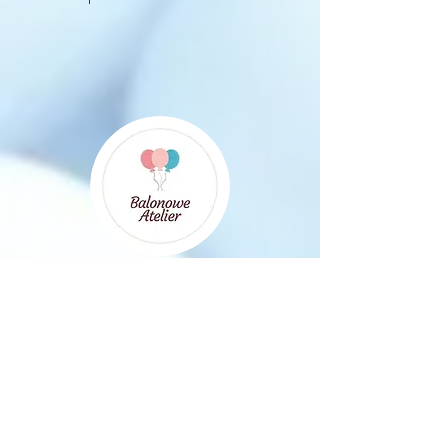
Balonowe atelier
"Ebook balonowe cyfry i litery to
kilka stron czystej praktyki.
Wszystko pokazane jest w sposób
łatwy i przyjazny dla każdego,
nawet dla osoby która dopiero
zaczyna swoją działalność w