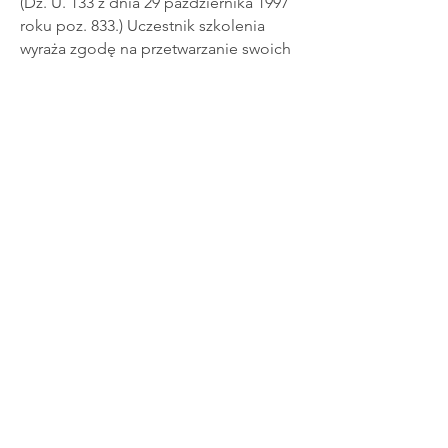
(Dz. U. 133 z dnia 29 października 1997
roku poz. 833.) Uczestnik szkolenia
wyraża zgodę na przetwarzanie swoich
danych osobowych w tym adresu e-
mail do przesyłania przez Organizatora
informacji o szkoleniach oraz
informacji handlowych. Uczestnik
szkolenia wyraża zgodę na użyczenie
swojego wizerunku w charakterze
zdjęć, filmów zrobionych na szkoleniu,
w którym uczestniczył i nie iści sobie
praw finansowych ani prawnych do ich
publikacji na portalach
społecznościowych i stronie
www.ochbalon.pl
.
§ 9. Postanowienia końcowe
Regulamin wchodzi w życie z dniem
22.03.2024
r.
Uczestnik zobowiązany jest do