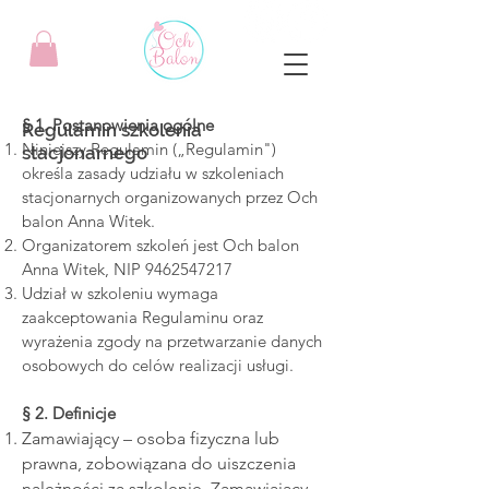
§ 1. Postanowienia ogólne
Regulamin szkolenia
Niniejszy Regulamin („Regulamin")
stacjonarnego
określa zasady udziału w szkoleniach
stacjonarnych organizowanych przez Och
balon Anna Witek.
Organizatorem szkoleń jest Och balon
Anna Witek, NIP
9462547217
Udział w szkoleniu wymaga
zaakceptowania Regulaminu oraz
wyrażenia zgody na przetwarzanie danych
osobowych do celów realizacji usługi.
§ 2. Definicje
Zamawiający – osoba fizyczna lub
prawna, zobowiązana do uiszczenia
należności za szkolenie. Zamawiający