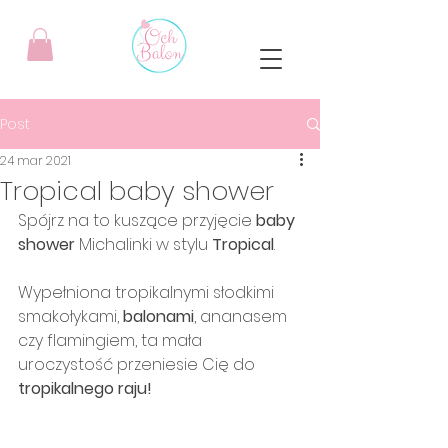
Post
24 mar 2021
Tropical baby shower
Spójrz na to kuszące przyjęcie 
baby 
shower
 Michalinki w stylu 
Tropical
.
Wypełniona tropikalnymi słodkimi 
smakołykami, 
balonami
, ananasem 
czy flamingiem, ta mała 
uroczystość przeniesie Cię do 
tropikalnego raju!